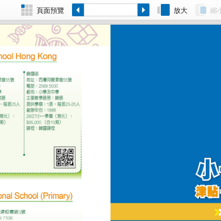
頁面預覽
放大
縮