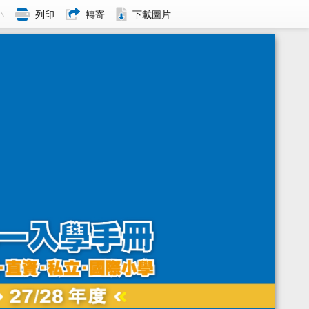
小
列印
轉寄
下載圖片